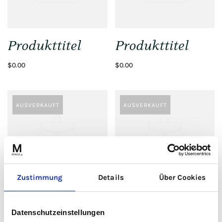
Produkttitel
Produkttitel
$0.00
$0.00
AUSVERKAUFT
AUSVERKAUFT
Zustimmung
Details
Über Cookies
Produkttitel
Produkttitel
Datenschutzeinstellungen