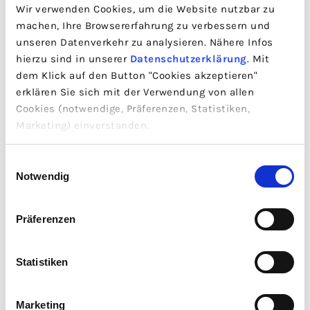
$0.00
$0.00
Wir verwenden Cookies, um die Website nutzbar zu
machen, Ihre Browsererfahrung zu verbessern und
unseren Datenverkehr zu analysieren. Nähere Infos
hierzu sind in unserer
Datenschutzerklärung
. Mit
dem Klick auf den Button "Cookies akzeptieren"
erklären Sie sich mit der Verwendung von allen
Kollektionsliste
Cookies (notwendige, Präferenzen, Statistiken,
Marketing) einverstanden.
Muster + Beratung
Einwilligungsauswahl
Notwendig
Präferenzen
AUSVERKAUFT
AUSVERKAUFT
Statistiken
Marketing